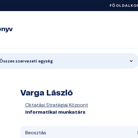
FŐOLDAL
KO
önyv
Összes szervezeti egység
Varga László
Oktatási Stratégiai Központ
informatikai munkatárs
Beosztás