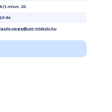
A/1 mfszt. 20.
10-64
laszlo.varga@uni-miskolc.hu