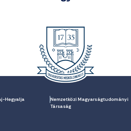
aj-Hegyalja
Nemzetközi Magyarságtudományi
Társaság