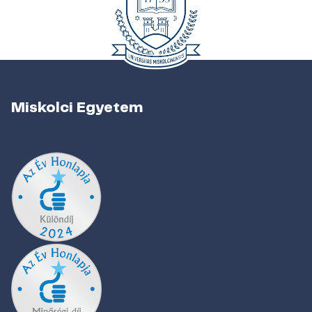
Miskolci Egyetem