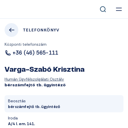
TELEFONKÖNYV
Központi telefonszám
+36 (46) 565-111
Varga-Szabó Krisztina
Humán Ügyfélszolgálati Osztály
bérszámfejtő tb. ügyintéző
Beosztás
bérszámfejtő tb. ügyintéző
Iroda
A/4 I. em. 141.