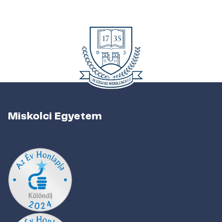
Miskolci Egyetem