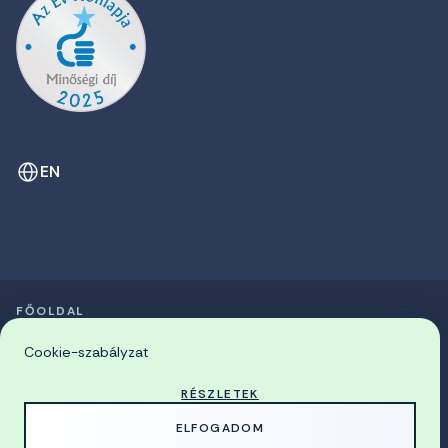
EN
FŐOLDAL
SZIMPÓZIUMOK LISTÁJA
© 2026 Miskolci Egyetem
Cookie-szabályzat
RÉSZLETEK
MADE WITH
BY
ELFOGADOM