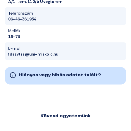
A/1 I. em. 110/b Üvegterem
Telefonszám
06-46-361954
Mellék
16-73
E-mail
fdszvtzs@uni-miskolc.hu
Hiányos vagy hibás adatot talált?
Kövesd egyetemünk