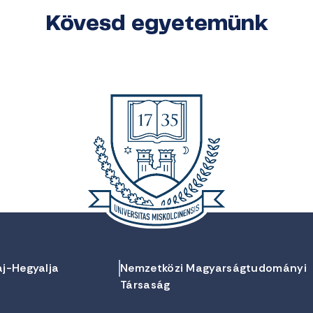
Kövesd egyetemünk
aj-Hegyalja
Nemzetközi Magyarságtudományi
Társaság