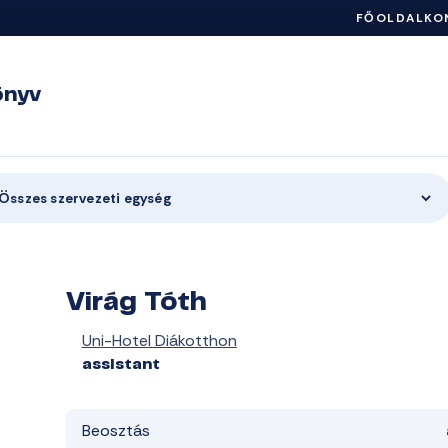
FŐOLDAL
KO
önyv
Összes szervezeti egység
Virág Tóth
Uni-Hotel Diákotthon
assistant
Beosztás