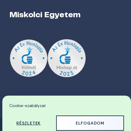
Miskolci Egyetem
Cookie-szabályzat
EN
RÉSZLETEK
ELFOGADOM
© 2026 Miskolci Egyetem