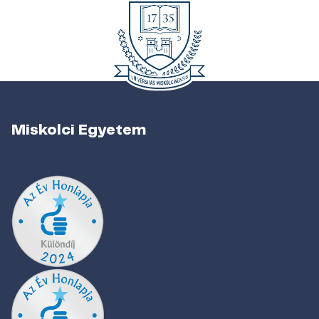
Miskolci Egyetem