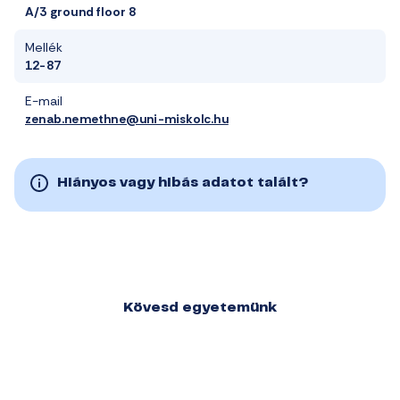
A/3 ground floor 8
Mellék
12-87
E-mail
zenab.nemethne@uni-miskolc.hu
Hiányos vagy hibás adatot talált?
Kövesd egyetemünk