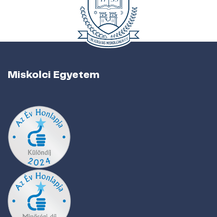
Miskolci Egyetem