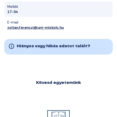
Mellék
17-04
E-mail
zoltan.ferenczi@uni-miskolc.hu
Hiányos vagy hibás adatot talált?
Kövesd egyetemünk