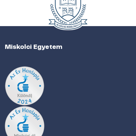
Miskolci Egyetem