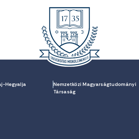
aj-Hegyalja
Nemzetközi Magyarságtudományi
Társaság