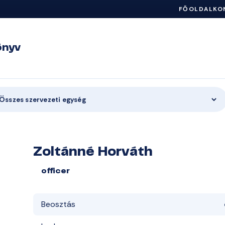
FŐOLDAL
KO
önyv
Összes szervezeti egység
Zoltánné Horváth
officer
Beosztás