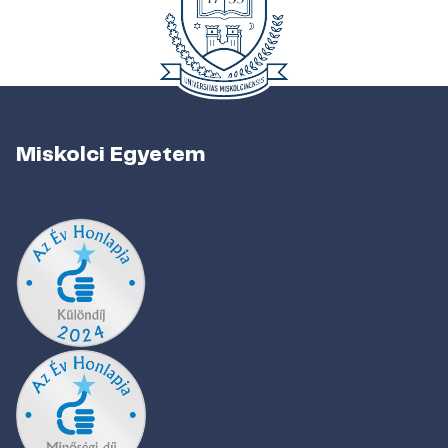
Miskolci Egyetem