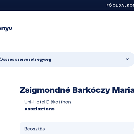
FŐOLDAL
KO
önyv
Összes szervezeti egység
Zsigmondné Barkóczy Mari
Uni-Hotel Diákotthon
asszisztens
Beosztás