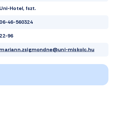
Uni-Hotel, fszt.
06-46-560324
22-96
mariann.zsigmondne@uni-miskolc.hu