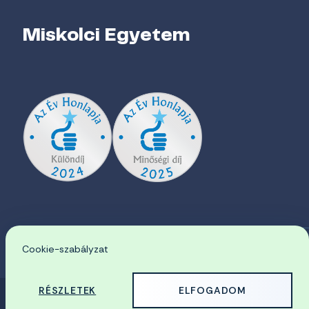
Miskolci Egyetem
Cookie-szabályzat
EN
RÉSZLETEK
ELFOGADOM
© 2026 Miskolci Egyetem