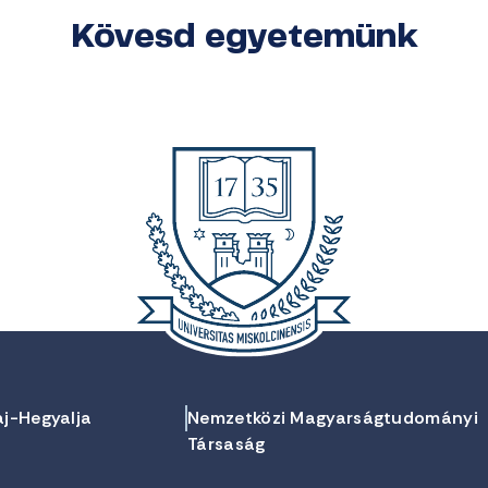
Kövesd egyetemünk
aj-Hegyalja
Nemzetközi Magyarságtudományi
Társaság