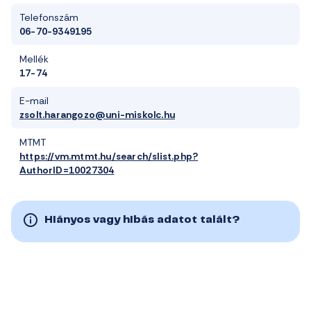
Telefonszám
06-70-9349195
Mellék
17-74
E-mail
zsolt.harangozo@uni-miskolc.hu
MTMT
https://vm.mtmt.hu/search/slist.php?
AuthorID=10027304
Hiányos vagy hibás adatot talált?