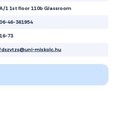
A/1 1st floor 110b Glassroom
06-46-361954
16-73
fdszvtzs@uni-miskolc.hu