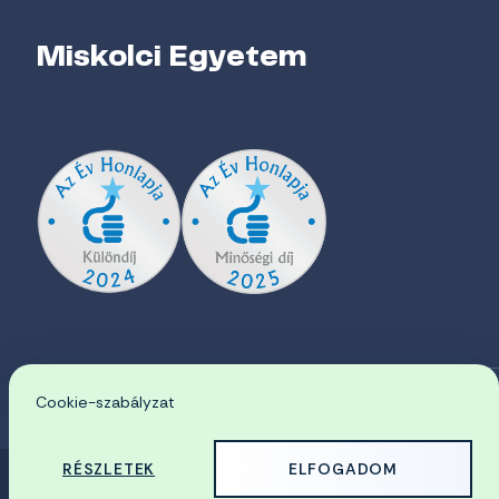
Miskolci Egyetem
Cookie-szabályzat
EN
RÉSZLETEK
ELFOGADOM
© 2026 Miskolci Egyetem