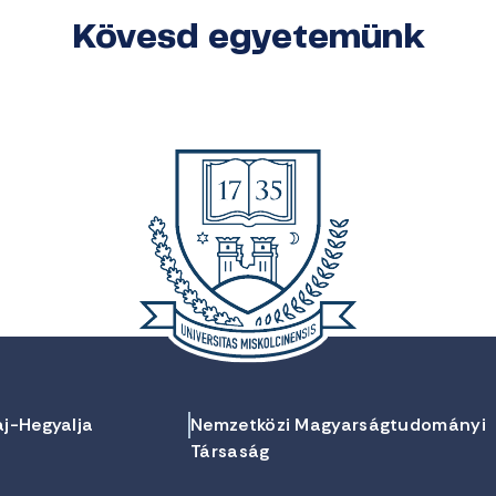
Kövesd egyetemünk
aj-Hegyalja
Nemzetközi Magyarságtudományi
Társaság