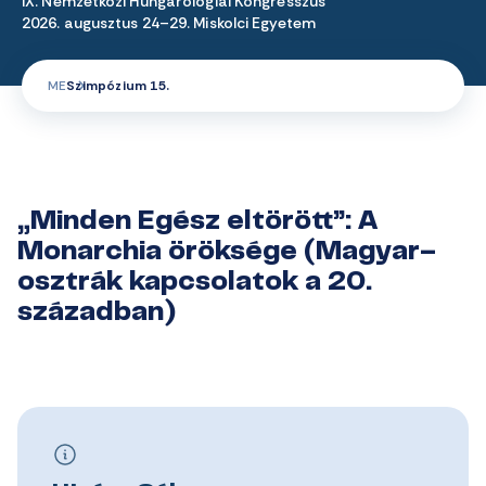
IX. Nemzetközi Hungarológiai Kongresszus
2026. augusztus 24–29. Miskolci Egyetem
ME
Szimpózium 15.
„Minden Egész eltörött”: A
Monarchia öröksége (Magyar–
osztrák kapcsolatok a 20.
században)