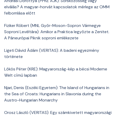
Andrási Dorottya (PPKE AJK): Sorsközösség vagy
elválás? A magyar-horvát kapcsolatok mérlege az OMM
felbomlása előtt
Fiziker Róbert (MNL Győr-Moson-Sopron Vármegye
Soproni Levéltára): Amikor a Praktica legyőzte a Zenitet.
A Páneurópai Piknik soproni emlékezete
Ligeti Dávid Ádám (VERITAS): A badeni egyezmény
története
Lőkös Péter (KRE): Magyarország-kép a bécsi Moderne
Welt című lapban
Njari, Denis (Eszéki Egyetem): The Island of Hungarians in
the Sea of Croats: Hungarians in Slavonia during the
Austro-Hungarian Monarchy
Orosz László (VERITAS): Egy számkivetett magyarországi