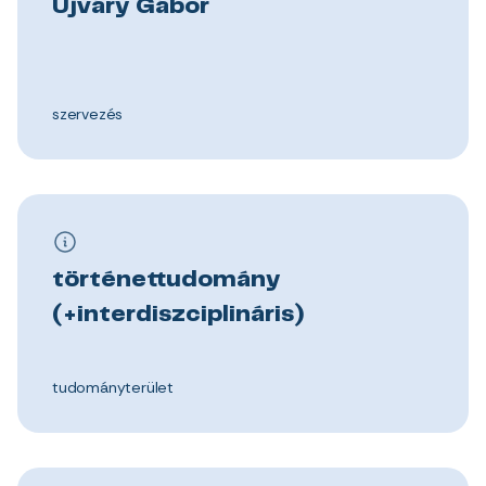
Ujváry Gábor
szervezés
történettudomány
(+interdiszciplináris)
tudományterület