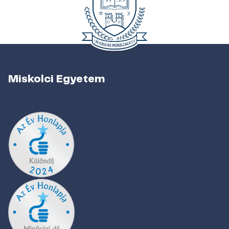
Miskolci Egyetem