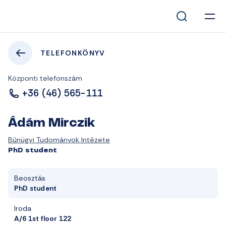
TELEFONKÖNYV
Központi telefonszám
+36 (46) 565-111
Ádám Mirczik
Bűnügyi Tudományok Intézete
PhD student
Beosztás
PhD student
Iroda
A/6 1st floor 122