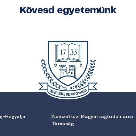
Kövesd egyetemünk
aj-Hegyalja
Nemzetközi Magyarságtudományi
Társaság