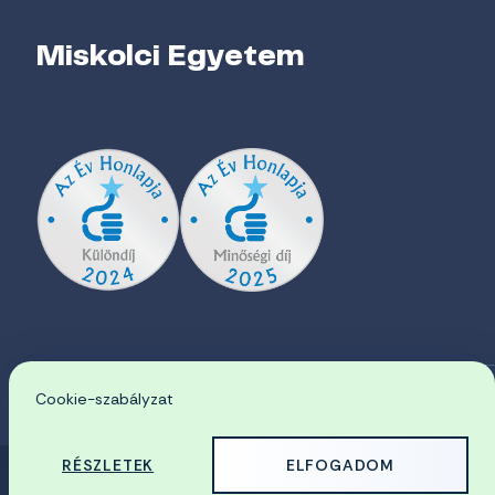
Miskolci Egyetem
Cookie-szabályzat
EN
RÉSZLETEK
ELFOGADOM
© 2026 Miskolci Egyetem