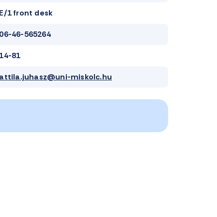
E/1 front desk
06-46-565264
14-81
attila.juhasz@uni-miskolc.hu