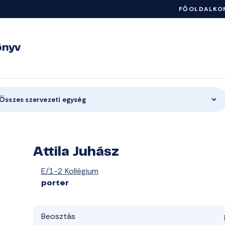
FŐOLDAL
KO
önyv
Összes szervezeti egység
Attila Juhász
E/1-2 Kollégium
porter
Beosztás