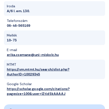
Iroda
A/6 I. em. 130.
Telefonszám
06-46-565169
Mellék
10-73
E-mail
erika.csemane@uni-miskolc.hu
MTMT
https://vm.mtmt.hu/search/slist.php?
AuthorID=10029345
Google Scholar
https://scholar.google.com/citations?
pagesize=100&user=lZtidSkAAAAJ