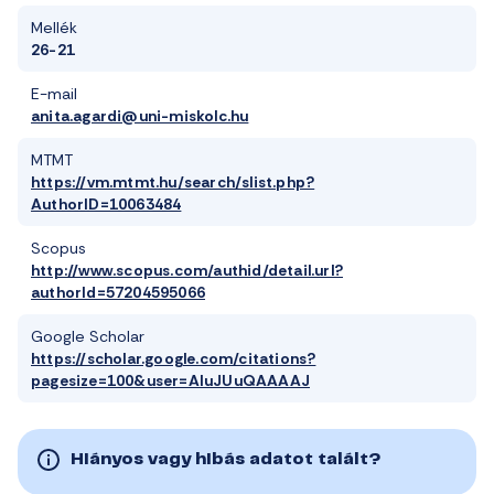
Mellék
26-21
E-mail
anita.agardi@uni-miskolc.hu
MTMT
https://vm.mtmt.hu/search/slist.php?
AuthorID=10063484
Scopus
http://www.scopus.com/authid/detail.url?
authorId=57204595066
Google Scholar
https://scholar.google.com/citations?
pagesize=100&user=AIuJUuQAAAAJ
Hiányos vagy hibás adatot talált?