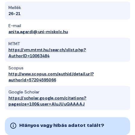
Mellék
26-21
E-mail
anita.agardi@uni-miskolc.hu
MTMT
https://vm.mtmt.hu/search/slist.php?
AuthorID=10063484
Scopus
http://www.scopus.com/authid/detail.url?
authorId=57204595066
Google Scholar
https://scholar.google.com/citations?
pagesize=100&user=AIuJUuQAAAAJ
Hiányos vagy hibás adatot talált?