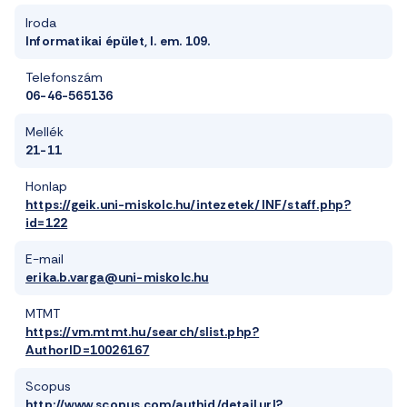
Iroda
Informatikai épület, I. em. 109.
Telefonszám
06-46-565136
Mellék
21-11
Honlap
https://geik.uni-miskolc.hu/intezetek/INF/staff.php?
id=122
E-mail
erika.b.varga@uni-miskolc.hu
MTMT
https://vm.mtmt.hu/search/slist.php?
AuthorID=10026167
Scopus
http://www.scopus.com/authid/detail.url?