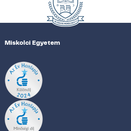
Miskolci Egyetem