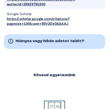
authorId=25929791900
Google Scholar
https://scholar.google.com/citations?
pagesize=100&user=85V2Dk0AAAAJ
Hiányos vagy hibás adatot talált?
Kövesd egyetemünk