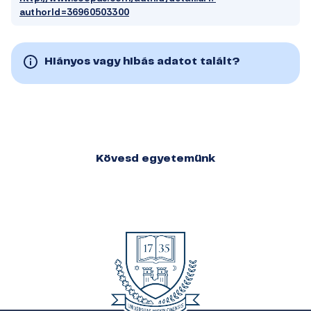
authorId=36960503300
Hiányos vagy hibás adatot talált?
Kövesd egyetemünk