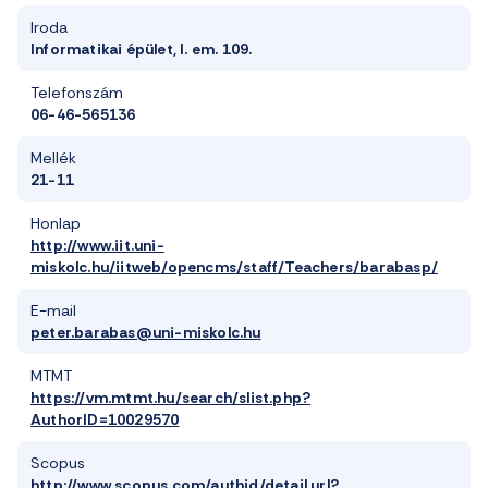
Iroda
Informatikai épület, I. em. 109.
Telefonszám
06-46-565136
Mellék
21-11
Honlap
http://www.iit.uni-
miskolc.hu/iitweb/opencms/staff/Teachers/barabasp/
E-mail
peter.barabas@uni-miskolc.hu
MTMT
https://vm.mtmt.hu/search/slist.php?
AuthorID=10029570
Scopus
http://www.scopus.com/authid/detail.url?