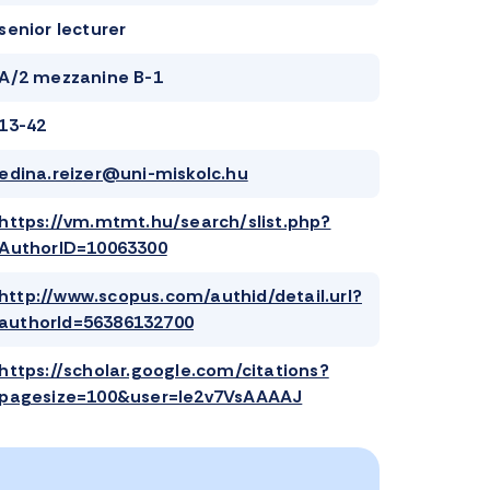
senior lecturer
A/2 mezzanine B-1
13-42
edina.reizer@uni-miskolc.hu
https://vm.mtmt.hu/search/slist.php?
AuthorID=10063300
http://www.scopus.com/authid/detail.url?
authorId=56386132700
https://scholar.google.com/citations?
pagesize=100&user=Ie2v7VsAAAAJ