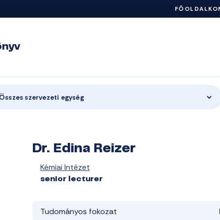
FŐOLDAL
KO
önyv
Összes szervezeti egység
Dr. Edina Reizer
Kémiai Intézet
senior lecturer
Tudományos fokozat