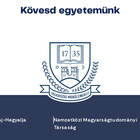
Kövesd egyetemünk
aj-Hegyalja
Nemzetközi Magyarságtudományi
Társaság