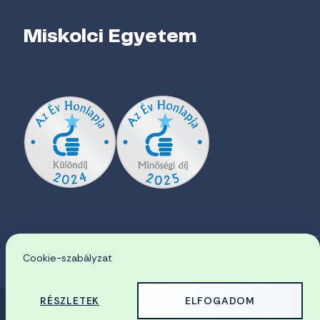
Miskolci Egyetem
Cookie-szabályzat
EN
RÉSZLETEK
ELFOGADOM
© 2026 Miskolci Egyetem