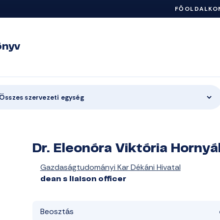
FŐOLDAL
KO
önyv
Összes szervezeti egység
Dr. Eleonóra Viktória Horny
Gazdaságtudományi Kar Dékáni Hivatal
dean s liaison officer
Beosztás