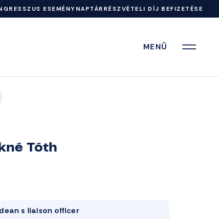
NGRESSZUS ESEMÉNYNAPTÁR
RÉSZVÉTELI DÍJ BEFIZETÉSE
MENÜ
ákné Tóth
dean s liaison officer