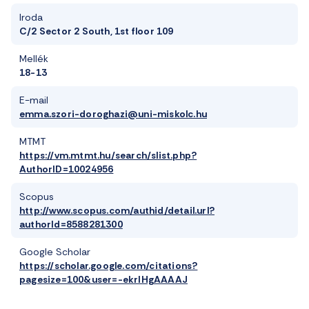
Iroda
C/2 Sector 2 South, 1st floor 109
Mellék
18-13
E-mail
emma.szori-doroghazi@uni-miskolc.hu
MTMT
https://vm.mtmt.hu/search/slist.php?
AuthorID=10024956
Scopus
http://www.scopus.com/authid/detail.url?
authorId=8588281300
Google Scholar
https://scholar.google.com/citations?
pagesize=100&user=-ekrIHgAAAAJ