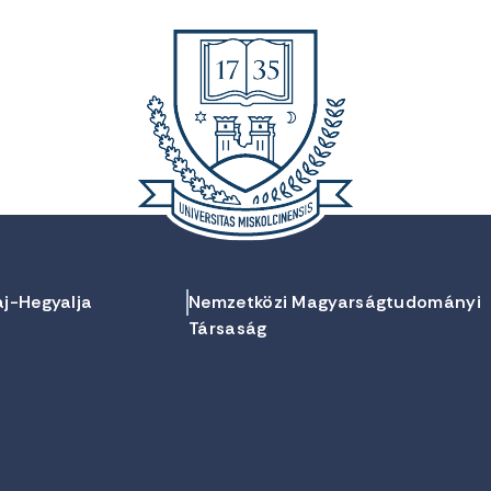
aj-Hegyalja
Nemzetközi Magyarságtudományi
Társaság