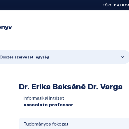
FŐOLDAL
KO
önyv
Összes szervezeti egység
Dr. Erika Baksáné Dr. Varga
Informatikai Intézet
associate professor
Tudományos fokozat