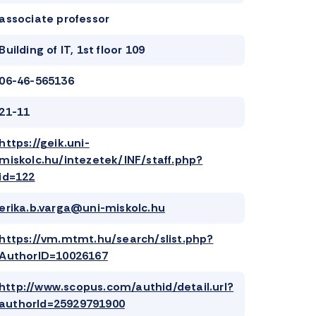
associate professor
Building of IT, 1st floor 109
06-46-565136
21-11
https://geik.uni-
miskolc.hu/intezetek/INF/staff.php?
id=122
erika.b.varga@uni-miskolc.hu
https://vm.mtmt.hu/search/slist.php?
AuthorID=10026167
http://www.scopus.com/authid/detail.url?
authorId=25929791900