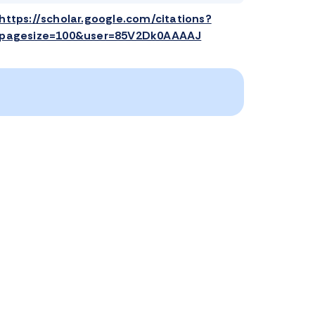
https://scholar.google.com/citations?
pagesize=100&user=85V2Dk0AAAAJ