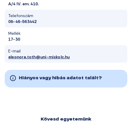
A/4 IV. em. 410.
Telefonszám
06-46-563442
Mellék
17-30
E-mail
eleonora.toth@uni-miskolc.hu
Hiányos vagy hibás adatot talált?
Kövesd egyetemünk