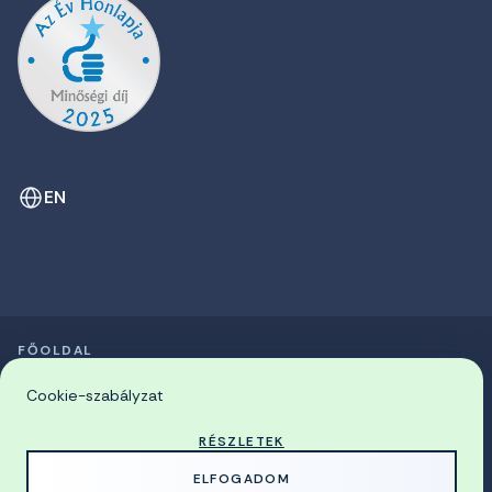
EN
FŐOLDAL
SZIMPÓZIUMOK LISTÁJA
© 2026 Miskolci Egyetem
Cookie-szabályzat
RÉSZLETEK
MADE WITH
BY
ELFOGADOM