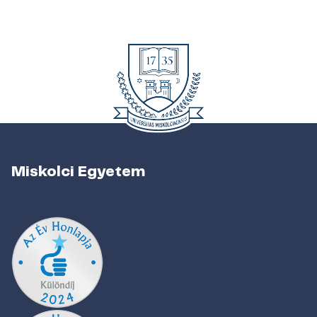
Miskolci Egyetem