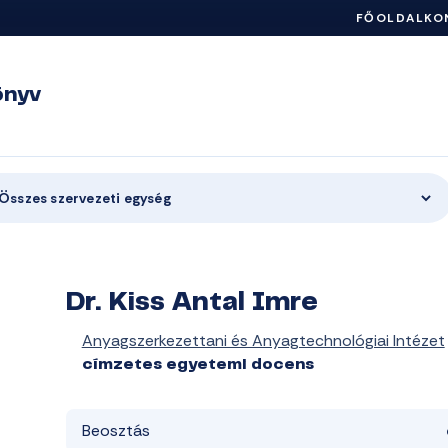
FŐOLDAL
KO
önyv
Összes szervezeti egység
Dr. Kiss Antal Imre
Anyagszerkezettani és Anyagtechnológiai Intézet
címzetes egyetemi docens
Beosztás