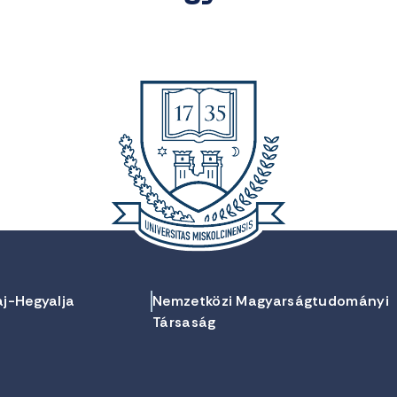
aj-Hegyalja
Nemzetközi Magyarságtudományi
Társaság