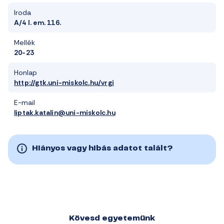
Iroda
A/4 I. em. 116.
Mellék
20-23
Honlap
http://gtk.uni-miskolc.hu/vrgi
E-mail
liptak.katalin@uni-miskolc.hu
Hiányos vagy hibás adatot talált?
Kövesd egyetemünk