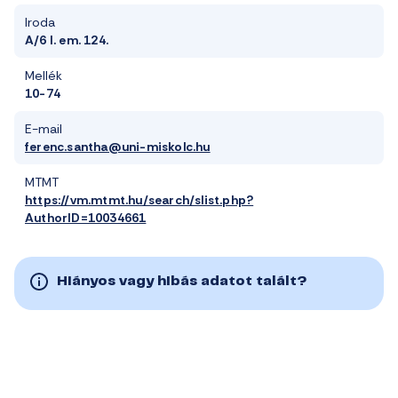
Iroda
A/6 I. em. 124.
Mellék
10-74
E-mail
ferenc.santha@uni-miskolc.hu
MTMT
https://vm.mtmt.hu/search/slist.php?
AuthorID=10034661
Hiányos vagy hibás adatot talált?