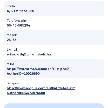
Iroda
A/6 1st floor 129
Telefonszám
06-46-565294
Mellék
23-55
E-mail
erika.roth@uni-miskolc.hu
MTMT
https://vm.mtmt.hu/search/slist.php?
AuthorID=10026690
Scopus
http://www.scopus.com/authid/detail.url?
authorId=24473576600