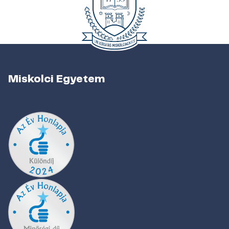
Miskolci Egyetem