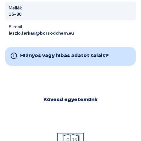
Mellék
13-80
E-mail
laszlo.farkas@borsodchem.eu
Hiányos vagy hibás adatot talált?
Kövesd egyetemünk