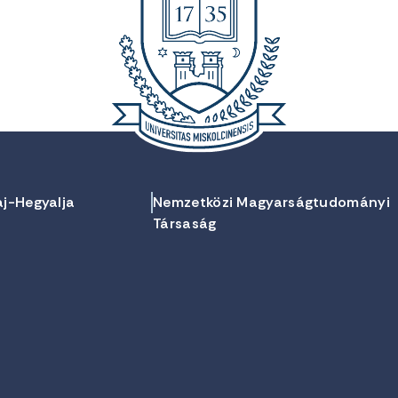
aj-Hegyalja
Nemzetközi Magyarságtudományi
Társaság