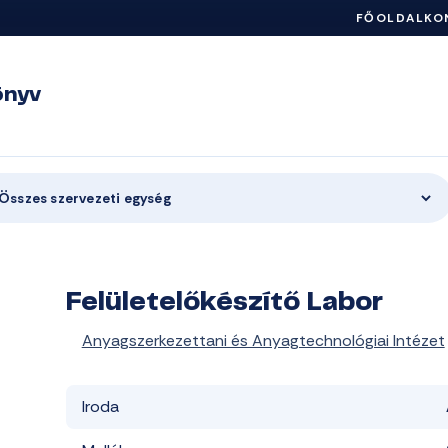
FŐOLDAL
KO
önyv
Összes szervezeti egység
Felületelőkészítő Labor
Anyagszerkezettani és Anyagtechnológiai Intézet
Iroda