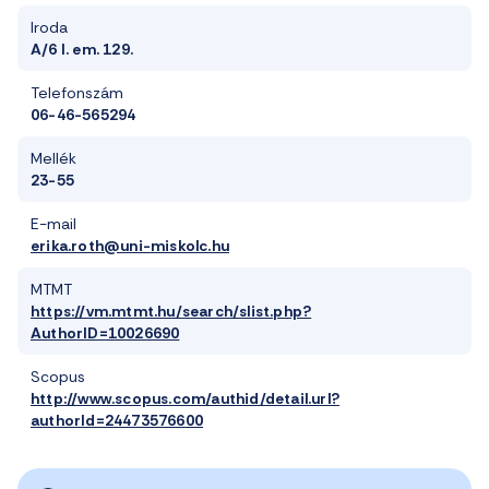
Iroda
A/6 I. em. 129.
Telefonszám
06-46-565294
Mellék
23-55
E-mail
erika.roth@uni-miskolc.hu
MTMT
https://vm.mtmt.hu/search/slist.php?
AuthorID=10026690
Scopus
http://www.scopus.com/authid/detail.url?
authorId=24473576600