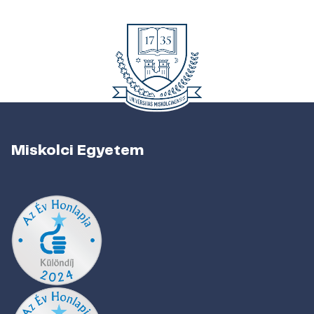
Miskolci Egyetem