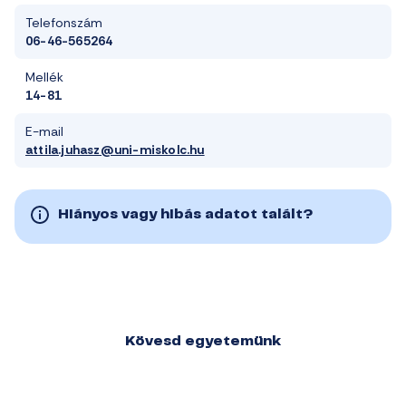
Telefonszám
06-46-565264
Mellék
14-81
E-mail
attila.juhasz@uni-miskolc.hu
Hiányos vagy hibás adatot talált?
Kövesd egyetemünk