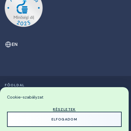
EN
FŐOLDAL
SZIMPÓZIUMOK LISTÁJA
© 2026 Miskolci Egyetem
Cookie-szabályzat
RÉSZLETEK
MADE WITH
BY
ELFOGADOM