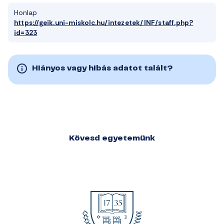
Honlap
https://geik.uni-miskolc.hu/intezetek/INF/staff.php?
id=323
Hiányos vagy hibás adatot talált?
Kövesd egyetemünk