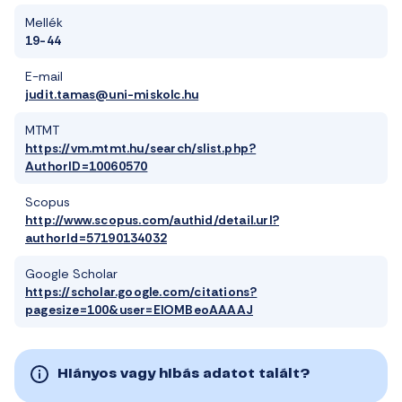
Mellék
19-44
E-mail
judit.tamas@uni-miskolc.hu
MTMT
https://vm.mtmt.hu/search/slist.php?
AuthorID=10060570
Scopus
http://www.scopus.com/authid/detail.url?
authorId=57190134032
Google Scholar
https://scholar.google.com/citations?
pagesize=100&user=ElOMBeoAAAAJ
Hiányos vagy hibás adatot talált?