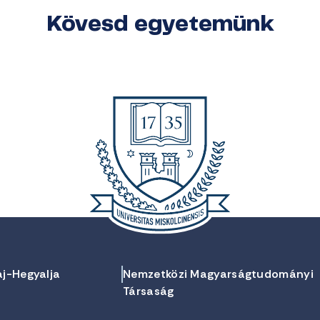
Kövesd egyetemünk
aj-Hegyalja
Nemzetközi Magyarságtudományi
Társaság