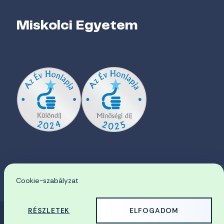
Miskolci Egyetem
Cookie-szabályzat
EN
RÉSZLETEK
ELFOGADOM
© 2026 Miskolci Egyetem