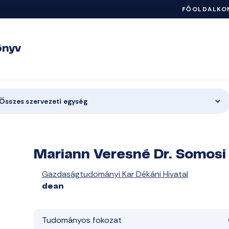
FŐOLDAL
KO
önyv
Összes szervezeti egység
Mariann Veresné Dr. Somosi
Gazdaságtudományi Kar Dékáni Hivatal
dean
Tudományos fokozat