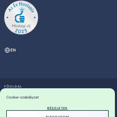
EN
FŐOLDAL
SZIMPÓZIUMOK LISTÁJA
© 2026 Miskolci Egyetem
Cookie-szabályzat
RÉSZLETEK
MADE WITH
BY