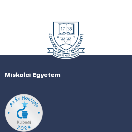
Miskolci Egyetem