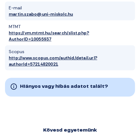
E-mail
martin.szabo@uni-miskolc.hu
MTMT
https://vm.mtmt.hu/search/slist.php?
AuthorID=10055937
Scopus
http://www.scopus.com/authid/detail.url?
authorId=57214820021
Hiányos vagy hibás adatot talált?
Kövesd egyetemünk