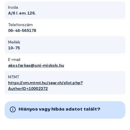
Iroda
A/6 I. em. 126.
Telefonszám
06-46-565178
Mellék
10-75
E-mail
akos.farkas@uni-miskolc.hu
MTMT
https://vm.mtmt.hu/search/slist.php?
AuthorID=10002372
Hiányos vagy hibás adatot talált?