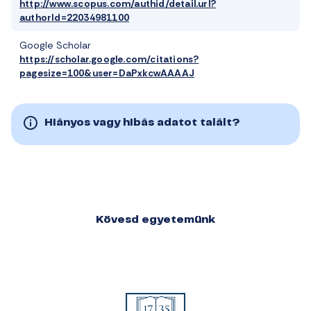
http://www.scopus.com/authid/detail.url?
authorId=22034981100
Google Scholar
https://scholar.google.com/citations?
pagesize=100&user=DaPxkcwAAAAJ
Hiányos vagy hibás adatot talált?
Kövesd egyetemünk