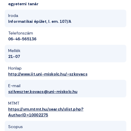
egyetemi tanár
Iroda
Informatikai épület, I. em. 107/A
Telefonszám
06-46-565136
Mellék
21-07
Honlap
http://www.iit.uni-miskolc.hu/~szkovacs
E-mail
szilveszter.kovacs@uni-miskolc.hu
MTMT
https://vm.mtmt.hu/search/slist.php?
AuthorID=10002275
Scopus