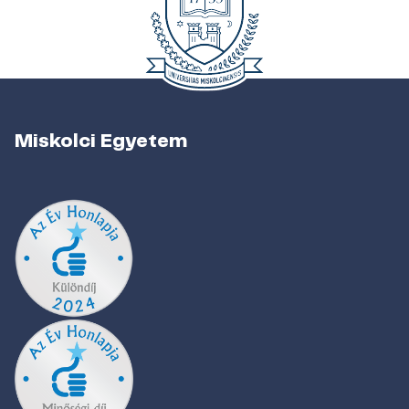
Miskolci Egyetem