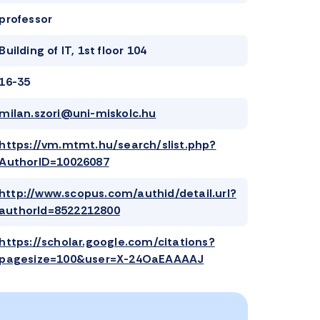
professor
Building of IT, 1st floor 104
16-35
milan.szori@uni-miskolc.hu
https://vm.mtmt.hu/search/slist.php?
AuthorID=10026087
http://www.scopus.com/authid/detail.url?
authorId=8522212800
https://scholar.google.com/citations?
pagesize=100&user=X-24OaEAAAAJ