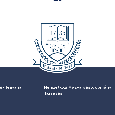
aj-Hegyalja
Nemzetközi Magyarságtudományi
Társaság