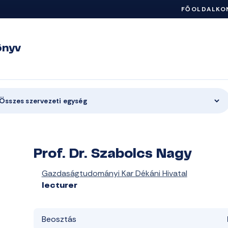
FŐOLDAL
KO
önyv
Összes szervezeti egység
Prof. Dr. Szabolcs Nagy
Gazdaságtudományi Kar Dékáni Hivatal
lecturer
Beosztás