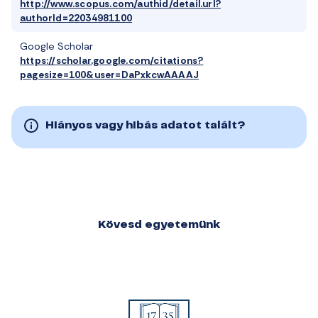
http://www.scopus.com/authid/detail.url?
authorId=22034981100
Google Scholar
https://scholar.google.com/citations?
pagesize=100&user=DaPxkcwAAAAJ
Hiányos vagy hibás adatot talált?
Kövesd egyetemünk