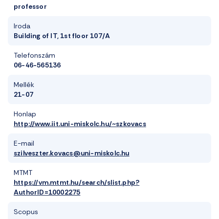
professor
Iroda
Building of IT, 1st floor 107/A
Telefonszám
06-46-565136
Mellék
21-07
Honlap
http://www.iit.uni-miskolc.hu/~szkovacs
E-mail
szilveszter.kovacs@uni-miskolc.hu
MTMT
https://vm.mtmt.hu/search/slist.php?
AuthorID=10002275
Scopus