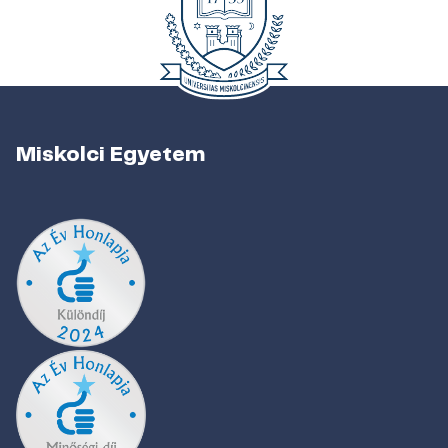
Miskolci Egyetem