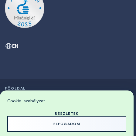
EN
FŐOLDAL
SZIMPÓZIUMOK LISTÁJA
© 2026 Miskolci Egyetem
Cookie-szabályzat
RÉSZLETEK
MADE WITH
BY
ELFOGADOM