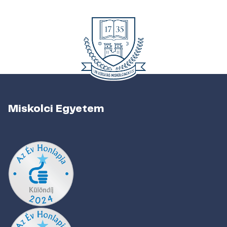
Miskolci Egyetem