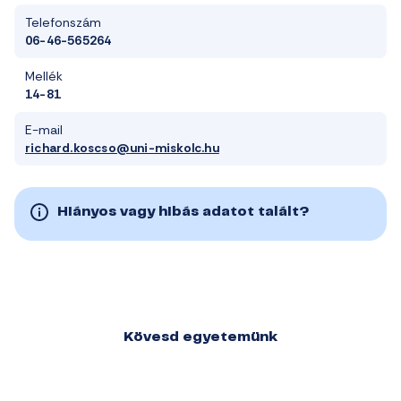
Telefonszám
06-46-565264
Mellék
14-81
E-mail
richard.koscso@uni-miskolc.hu
Hiányos vagy hibás adatot talált?
Kövesd egyetemünk