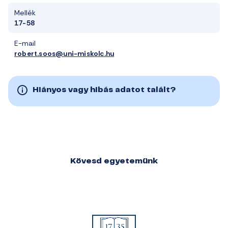
Mellék
17-58
E-mail
robert.soos@uni-miskolc.hu
Hiányos vagy hibás adatot talált?
Kövesd egyetemünk