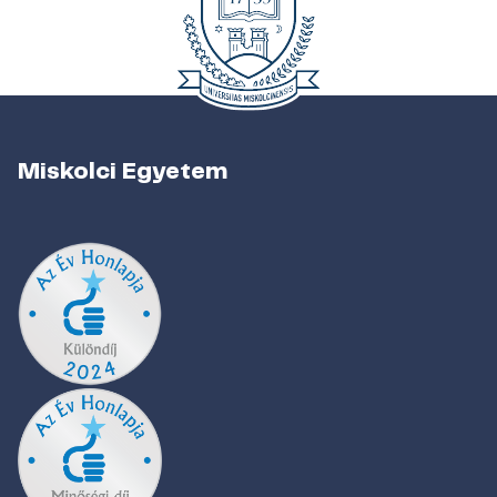
Miskolci Egyetem