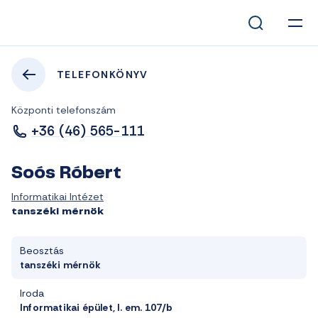
TELEFONKÖNYV
Központi telefonszám
+36 (46) 565-111
Soós Róbert
Informatikai Intézet
tanszéki mérnök
Beosztás
tanszéki mérnök
Iroda
Informatikai épület, I. em. 107/b