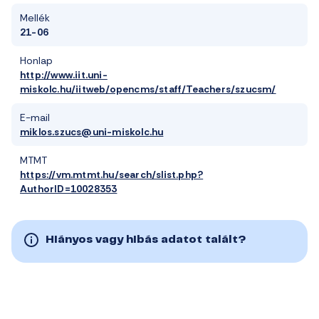
Mellék
21-06
Honlap
http://www.iit.uni-
miskolc.hu/iitweb/opencms/staff/Teachers/szucsm/
E-mail
miklos.szucs@uni-miskolc.hu
MTMT
https://vm.mtmt.hu/search/slist.php?
AuthorID=10028353
Hiányos vagy hibás adatot talált?